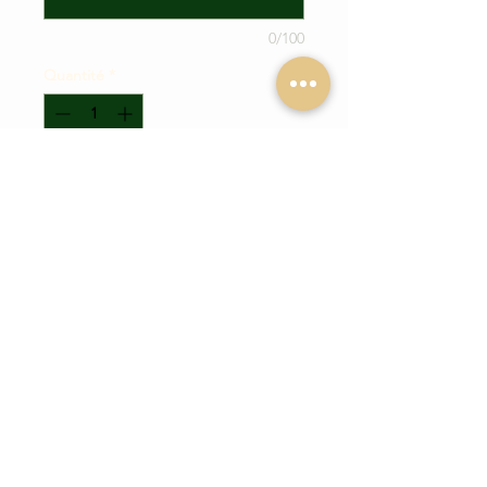
0/100
Quantité
*
Ajouter au panier
Side pull
fait main
à partir de cuir
tanné végétal et d'une tresse de
paracord plus épaisse que le modèle
Cheyenne classique (12 brins).
Montage sous-auge
Description
Notre side pull Cheyenne confort est
fait main
à partir de cuir tanné végétal
premier choix de 3/4,5mm
d'épaisseur et d'une tresse de
paracord (12 brins) sur la muserolle et
LIVRAISON