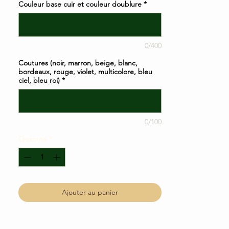
Couleur base cuir et couleur doublure
*
0/400
Coutures (noir, marron, beige, blanc,
bordeaux, rouge, violet, multicolore, bleu
ciel, bleu roi)
*
0/100
Quantité
*
Ajouter au panier