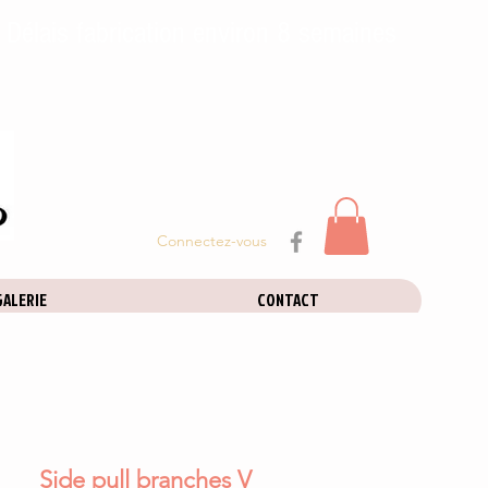
 Délais fabrication environ 8 semaines
Connectez-vous
GALERIE
CONTACT
Side pull branches V