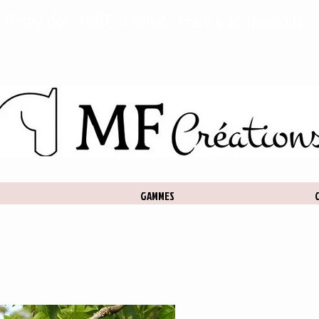
l Relay dès 100€ d'achat (France et Belgique) -
GAMMES