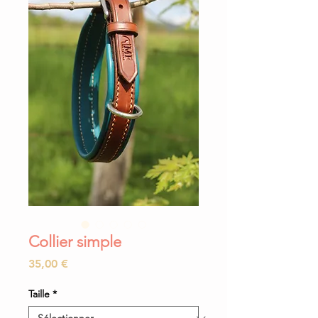
Collier simple
Prix
35,00 €
Taille
*