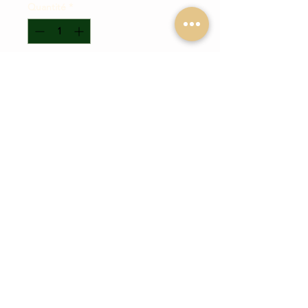
Quantité
*
Ajouter au panier
Collier pour chien
fait main
à partir de
cuir tanné végétal premier choix et
d'une tresse de paracord.
Description
Notre collier pour chien Cheyenne
est
fait main
à partir de cuir tanné
végétal premier choix de 4/4,5mm
d'épaisseur et d'une tresse de
paracord (12 brins).
LIVRAISON
MENTIONS LEGALES
M → 37 à 45cm, longueur totale 50cm
CONDITIONS GÉNÉRALES DE VENTE
L → 47 à 55cm, longueur totale 60cm