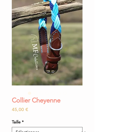
Collier Cheyenne
Prix
45,00 €
Taille
*